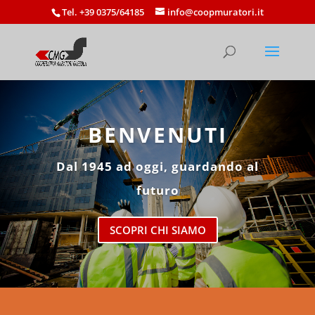
Tel. +39 0375/64185
info@coopmuratori.it
BENVENUTI
Dal 1945 ad oggi, guardando al
futuro
SCOPRI CHI SIAMO