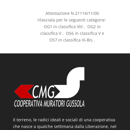
Attestazione N.21114/11/00
rilasciata per le seguenti categorie:
OG1 in classifica VIII , OG2 in
classifica V , OS6 in classifica V e
OS7 in classifica III-Bis .
Il terreno, le radici ideali e sociali di una cooperativa
che nasce a qualche settimana dalla Liberazione, nel