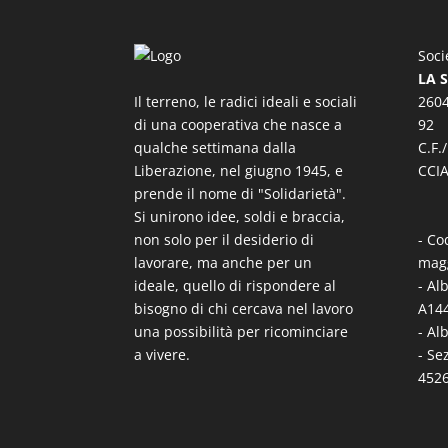
Soci
LA 
Il terreno, le radici ideali e sociali
2604
di una cooperativa che nasce a
92
qualche settimana dalla
C.F.
Liberazione, nel giugno 1945, e
CCIA
prende il nome di "Solidarietà".
Si unirono idee, soldi e braccia,
non solo per il desiderio di
- Co
lavorare, ma anche per un
mag
ideale, quello di rispondere al
- Al
bisogno di chi cercava nel lavoro
A144
una possibilità per ricominciare
- Al
a vivere.
- Se
452