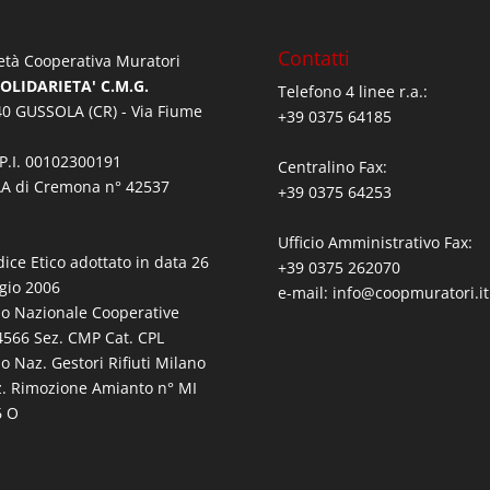
Contatti
età Cooperativa Muratori
SOLIDARIETA' C.M.G.
Telefono 4 linee r.a.:
0 GUSSOLA (CR) - Via Fiume
+39 0375 64185
/P.I. 00102300191
Centralino Fax:
A di Cremona n° 42537
+39 0375 64253
Ufficio Amministrativo Fax:
dice Etico adottato in data 26
+39 0375 262070
gio 2006
e-mail:
info@coopmuratori.it
bo Nazionale Cooperative
566 Sez. CMP Cat. CPL
bo Naz. Gestori Rifiuti Milano
z. Rimozione Amianto n° MI
6 O