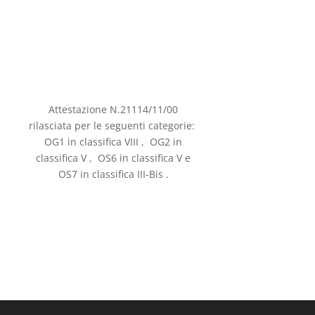
Attestazione N.21114/11/00
rilasciata per le seguenti categorie:
OG1 in classifica VIII , OG2 in
classifica V , OS6 in classifica V e
OS7 in classifica III-Bis .