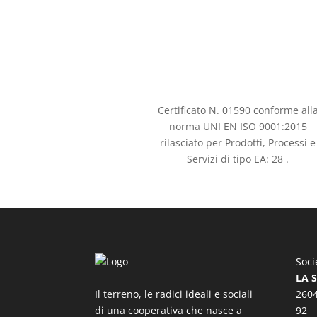
Certificato N. 01590 conforme all
norma UNI EN ISO 9001:2015
rilasciato per Prodotti, Processi e
Servizi di tipo EA: 28 .
Soci
LA 
Il terreno, le radici ideali e sociali
2604
di una cooperativa che nasce a
92