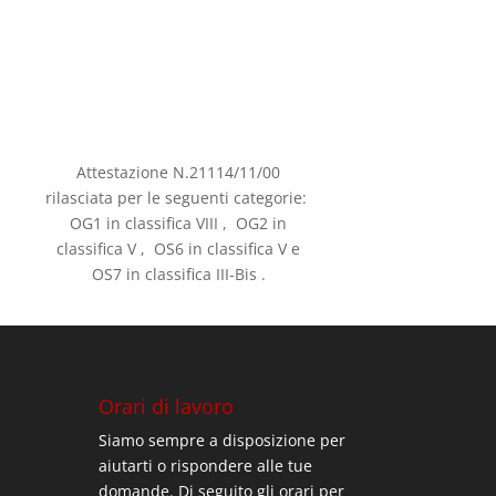
Attestazione N.21114/11/00
rilasciata per le seguenti categorie:
OG1 in classifica VIII , OG2 in
classifica V , OS6 in classifica V e
OS7 in classifica III-Bis .
Orari di lavoro
Siamo sempre a disposizione per
aiutarti o rispondere alle tue
domande. Di seguito gli orari per