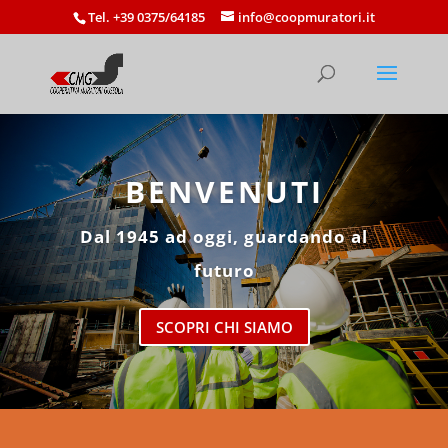
Tel. +39 0375/64185
info@coopmuratori.it
BENVENUTI
Dal 1945 ad oggi, guardando al
futuro
SCOPRI CHI SIAMO