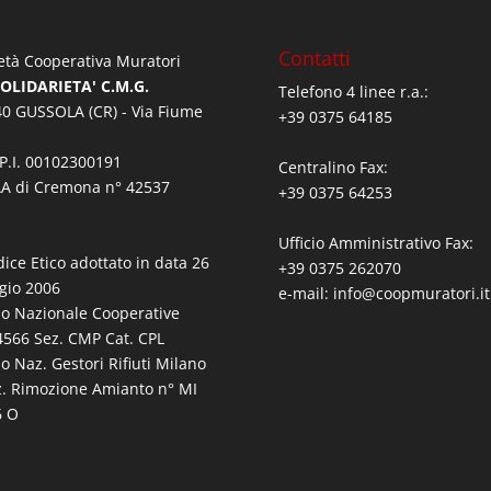
Contatti
età Cooperativa Muratori
SOLIDARIETA' C.M.G.
Telefono 4 linee r.a.:
0 GUSSOLA (CR) - Via Fiume
+39 0375 64185
/P.I. 00102300191
Centralino Fax:
A di Cremona n° 42537
+39 0375 64253
Ufficio Amministrativo Fax:
dice Etico adottato in data 26
+39 0375 262070
gio 2006
e-mail:
info@coopmuratori.it
bo Nazionale Cooperative
566 Sez. CMP Cat. CPL
bo Naz. Gestori Rifiuti Milano
z. Rimozione Amianto n° MI
6 O