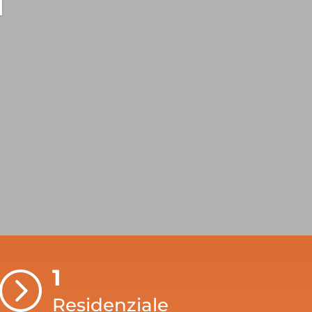
1
=
Residenziale