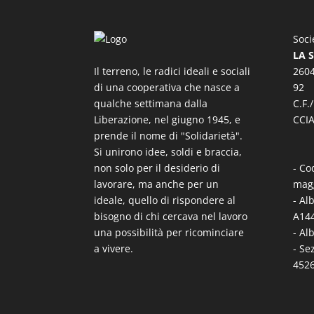
Soci
LA 
Il terreno, le radici ideali e sociali
2604
di una cooperativa che nasce a
92
qualche settimana dalla
C.F.
Liberazione, nel giugno 1945, e
CCIA
prende il nome di "Solidarietà".
Si unirono idee, soldi e braccia,
non solo per il desiderio di
- Co
lavorare, ma anche per un
mag
ideale, quello di rispondere al
- Al
bisogno di chi cercava nel lavoro
A144
una possibilità per ricominciare
- Al
a vivere.
- Se
452