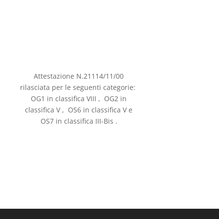
Attestazione N.21114/11/00
rilasciata per le seguenti categorie:
OG1 in classifica VIII , OG2 in
classifica V , OS6 in classifica V e
OS7 in classifica III-Bis .