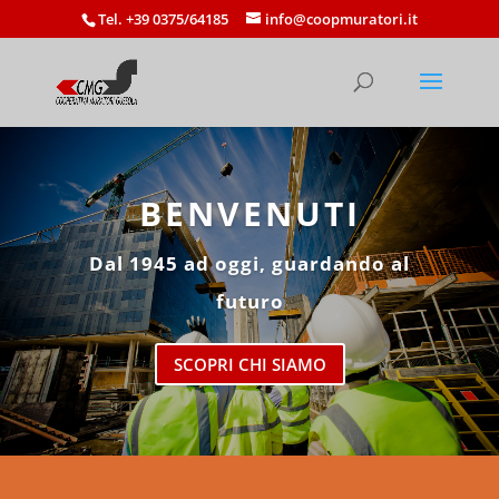
Tel. +39 0375/64185
info@coopmuratori.it
BENVENUTI
Dal 1945 ad oggi, guardando al
futuro
SCOPRI CHI SIAMO