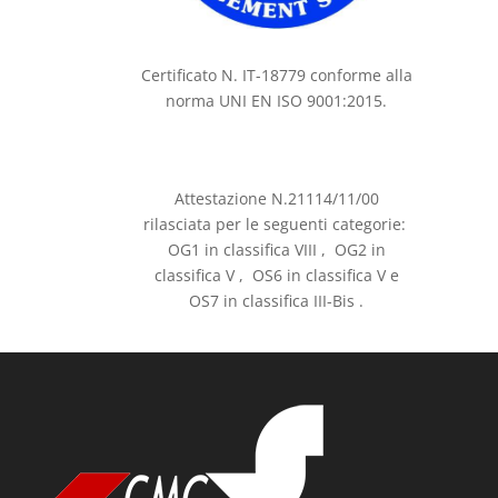
Certificato N. IT-18779 conforme alla
norma UNI EN ISO 9001:2015.
Attestazione N.21114/11/00
rilasciata per le seguenti categorie:
OG1 in classifica VIII , OG2 in
classifica V , OS6 in classifica V e
OS7 in classifica III-Bis .