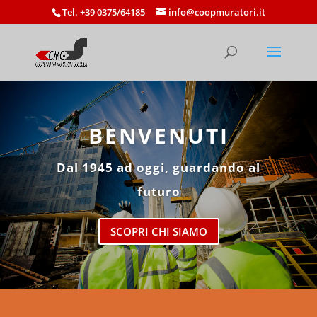
Tel. +39 0375/64185
info@coopmuratori.it
BENVENUTI
Dal 1945 ad oggi, guardando al
futuro
SCOPRI CHI SIAMO