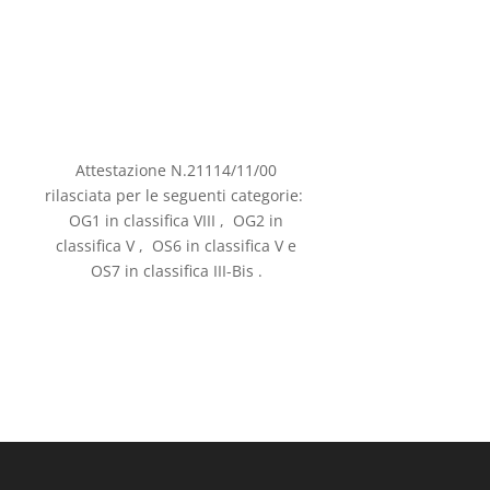
Attestazione N.21114/11/00
rilasciata per le seguenti categorie:
OG1 in classifica VIII , OG2 in
classifica V , OS6 in classifica V e
OS7 in classifica III-Bis .