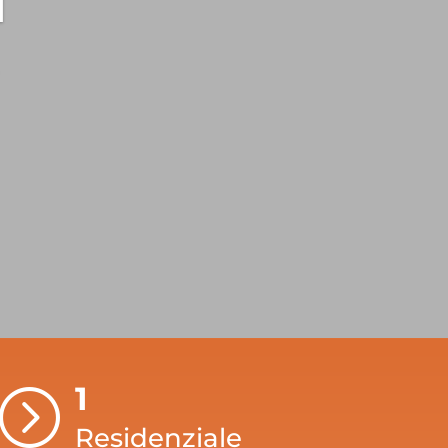
1
=
Residenziale