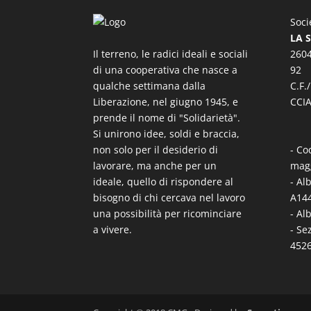
Soci
LA 
Il terreno, le radici ideali e sociali
2604
di una cooperativa che nasce a
92
qualche settimana dalla
C.F.
Liberazione, nel giugno 1945, e
CCIA
prende il nome di "Solidarietà".
Si unirono idee, soldi e braccia,
non solo per il desiderio di
- Co
lavorare, ma anche per un
mag
ideale, quello di rispondere al
- Al
bisogno di chi cercava nel lavoro
A144
una possibilità per ricominciare
- Al
a vivere.
- Se
452