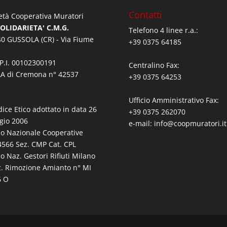
Contatti
età Cooperativa Muratori
SOLIDARIETA' C.M.G.
Telefono 4 linee r.a.:
0 GUSSOLA (CR) - Via Fiume
+39 0375 64185
/P.I. 00102300191
Centralino Fax:
A di Cremona n° 42537
+39 0375 64253
Ufficio Amministrativo Fax:
dice Etico adottato in data 26
+39 0375 262070
gio 2006
e-mail:
info@coopmuratori.it
bo Nazionale Cooperative
566 Sez. CMP Cat. CPL
bo Naz. Gestori Rifiuti Milano
z. Rimozione Amianto n° MI
6 O