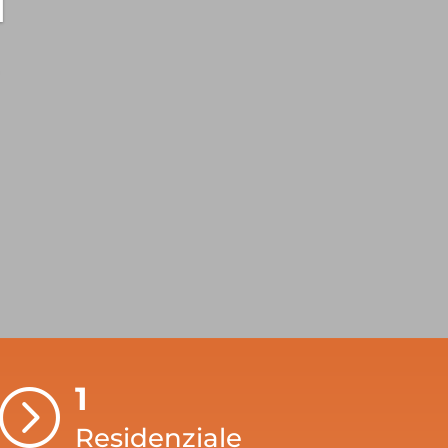
1
=
Residenziale