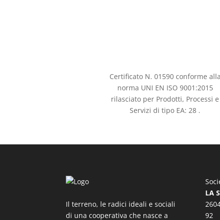
Certificato N. 01590 conforme all
norma UNI EN ISO 9001:2015
rilasciato per Prodotti, Processi e
Servizi di tipo EA: 28 .
Soci
LA 
Il terreno, le radici ideali e sociali
2604
di una cooperativa che nasce a
92