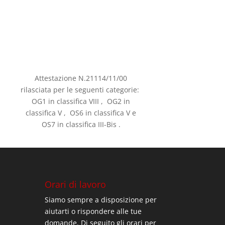
Attestazione N.21114/11/00
rilasciata per le seguenti categorie:
OG1 in classifica VIII , OG2 in
classifica V , OS6 in classifica V e
OS7 in classifica III-Bis .
Orari di lavoro
Siamo sempre a disposizione per
aiutarti o rispondere alle tue
domande. Di seguito gli orari per