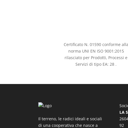
Certificato N. 01590 conforme all
norma UNI EN ISO 9001:2015
rilasciato per Prodotti, Processi e
Servizi di tipo EA: 28 .
Soci
LA 
Il terreno, le radici ideali e sociali
2604
di una cooperativa che nasce a
92