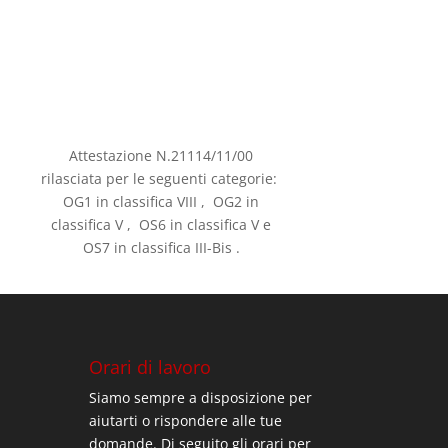
Attestazione N.21114/11/00
rilasciata per le seguenti categorie:
OG1 in classifica VIII , OG2 in
classifica V , OS6 in classifica V e
OS7 in classifica III-Bis .
Orari di lavoro
Siamo sempre a disposizione per
aiutarti o rispondere alle tue
domande. Di seguito gli orari per