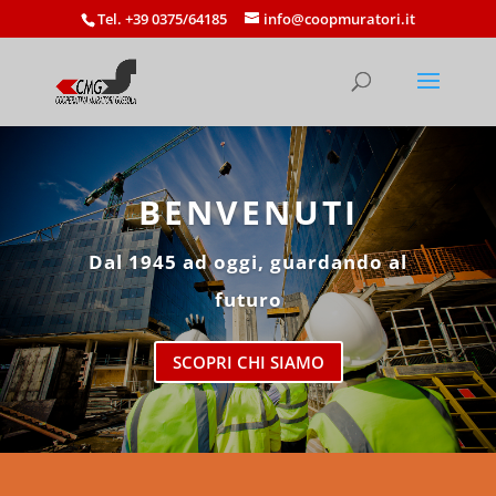
Tel. +39 0375/64185
info@coopmuratori.it
BENVENUTI
Dal 1945 ad oggi, guardando al
futuro
SCOPRI CHI SIAMO