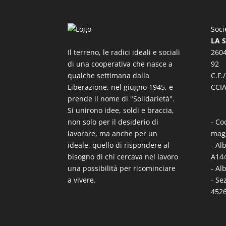
Soci
LA 
Il terreno, le radici ideali e sociali
2604
di una cooperativa che nasce a
92
qualche settimana dalla
C.F.
Liberazione, nel giugno 1945, e
CCIA
prende il nome di "Solidarietà".
Si unirono idee, soldi e braccia,
non solo per il desiderio di
- Co
lavorare, ma anche per un
mag
ideale, quello di rispondere al
- Al
bisogno di chi cercava nel lavoro
A144
una possibilità per ricominciare
- Al
a vivere.
- Se
452