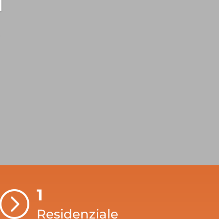
1
=
Residenziale