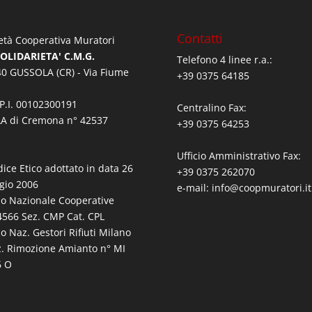
Contatti
età Cooperativa Muratori
SOLIDARIETA' C.M.G.
Telefono 4 linee r.a.:
0 GUSSOLA (CR) - Via Fiume
+39 0375 64185
/P.I. 00102300191
Centralino Fax:
A di Cremona n° 42537
+39 0375 64253
Ufficio Amministrativo Fax:
dice Etico adottato in data 26
+39 0375 262070
gio 2006
e-mail:
info@coopmuratori.it
bo Nazionale Cooperative
566 Sez. CMP Cat. CPL
bo Naz. Gestori Rifiuti Milano
z. Rimozione Amianto n° MI
6 O