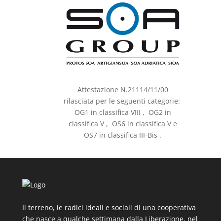
Attestazione N.21114/11/00
rilasciata per le seguenti categorie:
OG1 in classifica VIII , OG2 in
classifica V , OS6 in classifica V e
OS7 in classifica III-Bis .
Il terreno, le radici ideali e sociali di una cooperativa
che nasce a qualche settimana dalla Liberazione, nel