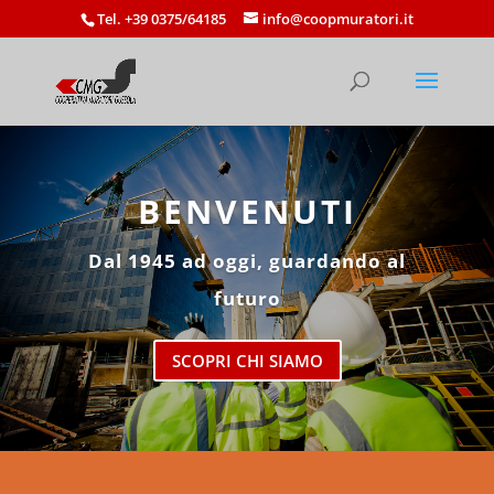
Tel. +39 0375/64185
info@coopmuratori.it
BENVENUTI
Dal 1945 ad oggi, guardando al
futuro
SCOPRI CHI SIAMO