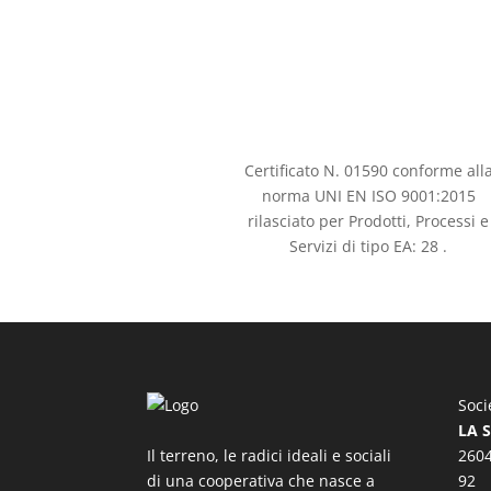
Certificato N. 01590 conforme all
norma UNI EN ISO 9001:2015
rilasciato per Prodotti, Processi e
Servizi di tipo EA: 28 .
Soci
LA 
Il terreno, le radici ideali e sociali
2604
di una cooperativa che nasce a
92