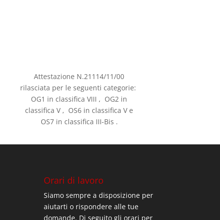
Attestazione N.21114/11/00
rilasciata per le seguenti categorie:
OG1 in classifica VIII , OG2 in
classifica V , OS6 in classifica V e
OS7 in classifica III-Bis .
Orari di lavoro
Siamo sempre a disposizione per
aiutarti o rispondere alle tue
domande. Di seguito gli orari per