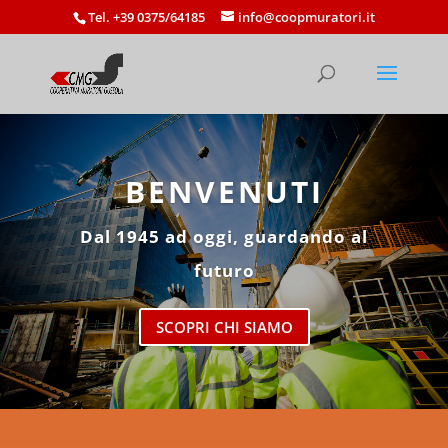
Tel. +39 0375/64185
info@coopmuratori.it
BENVENUTI
Dal 1945 ad oggi, guardando al
futuro
SCOPRI CHI SIAMO