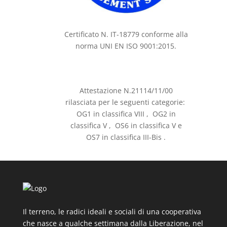
Certificato N. IT-18779 conforme alla
norma UNI EN ISO 9001:2015.
Attestazione N.21114/11/00
rilasciata per le seguenti categorie:
OG1 in classifica VIII , OG2 in
classifica V , OS6 in classifica V e
OS7 in classifica III-Bis .
Il terreno, le radici ideali e sociali di una cooperativa
che nasce a qualche settimana dalla Liberazione, nel