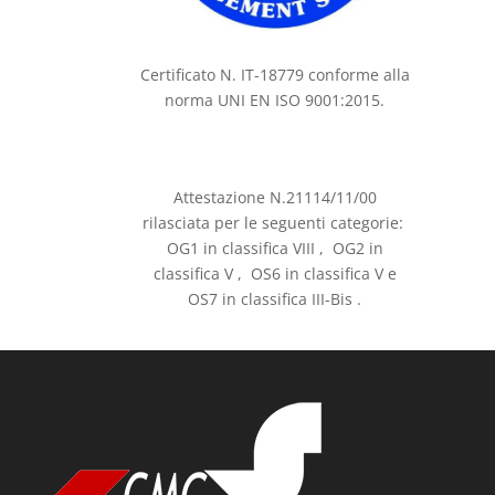
Certificato N. IT-18779 conforme alla
norma UNI EN ISO 9001:2015.
Attestazione N.21114/11/00
rilasciata per le seguenti categorie:
OG1 in classifica VIII , OG2 in
classifica V , OS6 in classifica V e
OS7 in classifica III-Bis .