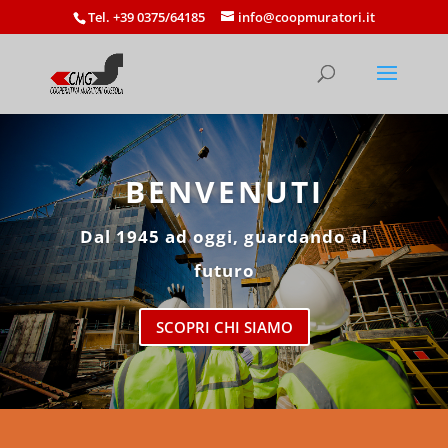
Tel. +39 0375/64185
info@coopmuratori.it
BENVENUTI
Dal 1945 ad oggi, guardando al
futuro
SCOPRI CHI SIAMO